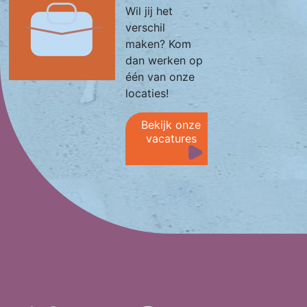
Wil jij het
verschil
maken? Kom
dan werken op
één van onze
locaties!
Bekijk onze
vacatures