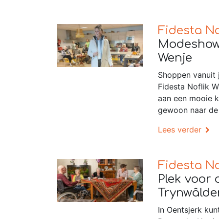
Fidesta No
Modeshow 
Wenje
Shoppen vanuit j
Fidesta Noflik 
aan een mooie k
gewoon naar de
Lees verder
Fidesta No
Plek voor 
Trynwâlde
In Oentsjerk ku