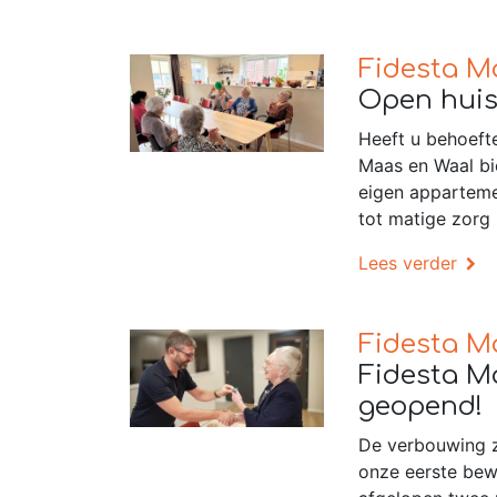
Fidesta M
Open huis
Heeft u behoefte
Maas en Waal b
eigen apparteme
tot matige zorg 
Lees verder
Fidesta M
Fidesta M
geopend!
De verbouwing z
onze eerste bew