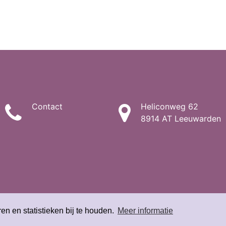
Contact
Heliconweg 62
8914 AT Leeuwarden
en en statistieken bij te houden.
Meer informatie
mer
| Fidesta ©
2026
|
Ontwerp Voor Merkwaardigheid
-
Re