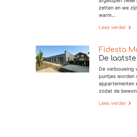
afgelopen twee 
zetten en we zij
warm...
Lees verder
Fidesta M
De laatste
De verbouwing va
puntjes worden 
appartementen e
zodat de bewoner
Lees verder