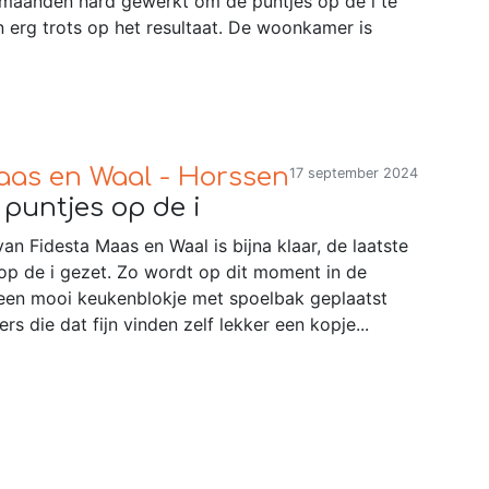
maanden hard gewerkt om de puntjes op de i te
n erg trots op het resultaat. De woonkamer is
aas en Waal - Horssen
17 september 2024
 puntjes op de i
n Fidesta Maas en Waal is bijna klaar, de laatste
op de i gezet. Zo wordt op dit moment in de
en mooi keukenblokje met spoelbak geplaatst
s die dat fijn vinden zelf lekker een kopje...