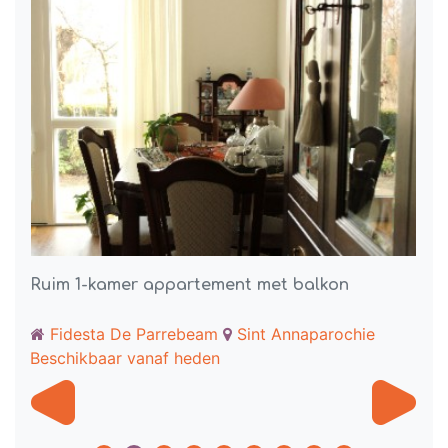
Ruim 1-kamer appartement met balkon
Me
Fidesta De Parrebeam
Sint Annaparochie
Beschikbaar vanaf heden
Be