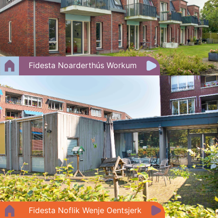
Fidesta Noarderthús Workum
Fidesta Noflik Wenje Oentsjerk