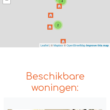
4
2
Leaflet
| ©
Mapbox
©
OpenStreetMap
Improve this map
Beschikbare
woningen: