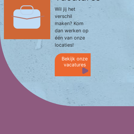
Wil jij het
verschil
maken? Kom
dan werken op
één van onze
locaties!
Bekijk onze
vacatures